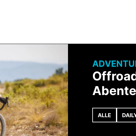
Technologie
Events
EHÖR
BEKLEIDUNG
SERVICE & BERATUNG
ADVENTU
Offroa
Abente
ALLE
DAIL