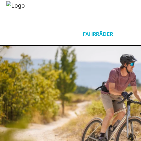
Händlersuche
Über uns
E-BIKES
FAHRRÄDER
ZUB