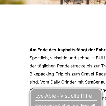
WEL
Am Ende des Asphalts fängt der Fahr
Sportlich, vielseitig und schnell – BU
der täglichen Pendelstrecke bis zur 
Bikepacking-Trip bis zum Gravel-Race 
sind. Vom Daily Grinder mit Straßena
bis zu den potenten Racern der Mache
Kategorien. Und wenn der Asphalt ende