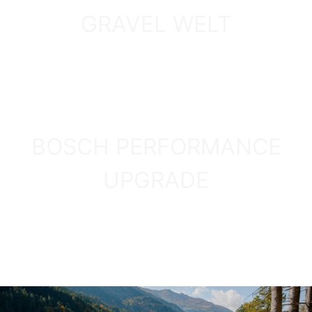
PREIS-LEISTUNGS-TIPP 2026
GRAVEL WELT
GRINDER 3
ZUM MODELL
ENTDECKEN
BOSCH PERFORMANCE
UPGRADE
MEHR INFOS