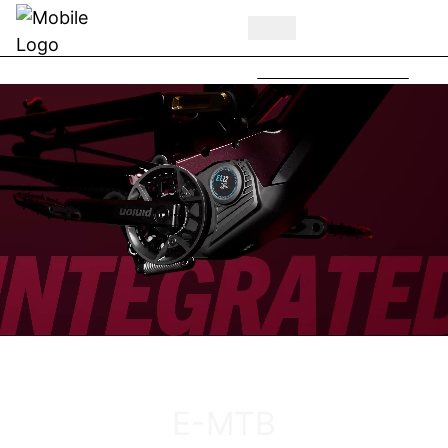
BULLS MY27 Highlights -
Jetzt auf Youtube
ENTDECKE DAS VUCA EVO AM
E-MTB