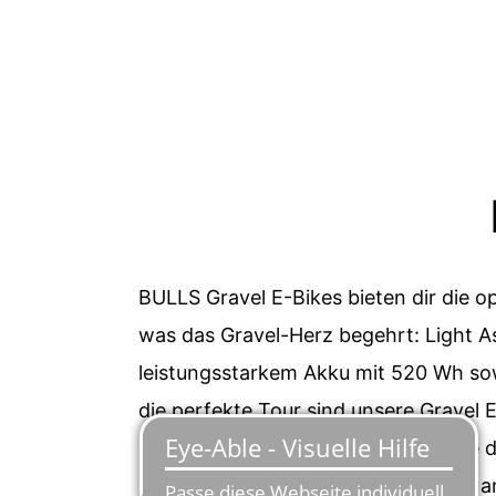
WEL
BULLS Gravel E-Bikes bieten dir die o
was das Gravel-Herz begehrt: Light A
leistungsstarkem Akku mit 520 Wh sow
die perfekte Tour sind unsere Gravel
Gesamtpaket an Fahrspaß durch die 
MonkeyLink 2.0
schnell und einfach a