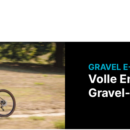
Technologie
Events
EHÖR
BEKLEIDUNG
SERVICE & BERATUNG
GRAVEL E
Volle E
Gravel