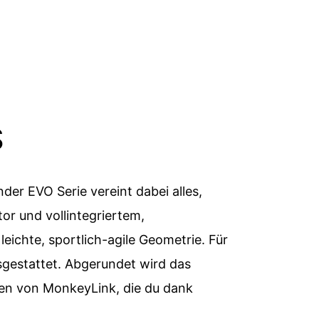
MIR?
S
nder EVO Serie
vereint dabei alles,
r und vollintegriertem,
ichte, sportlich-agile Geometrie. Für
sgestattet. Abgerundet wird das
n von MonkeyLink, die du dank