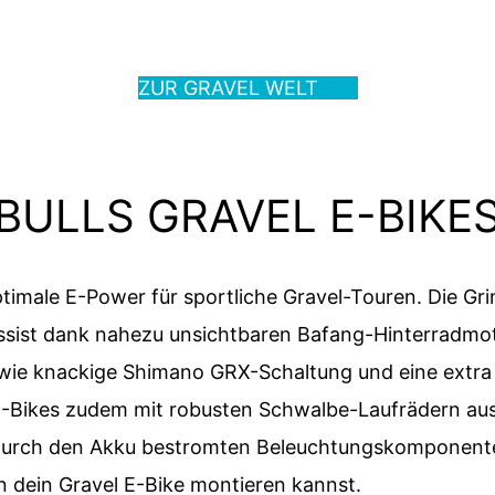
CHES GRAVEL BIKE PASST ZU 
ZUR GRAVEL WELT
BULLS GRAVEL E-BIKE
ptimale E-Power für sportliche Gravel-Touren. Die
Gri
ssist dank nahezu unsichtbaren Bafang-Hinterradmoto
ie knackige Shimano GRX-Schaltung und eine extra le
 E-Bikes zudem mit robusten Schwalbe-Laufrädern au
durch den Akku bestromten Beleuchtungskomponente
n dein Gravel E-Bike montieren kannst.