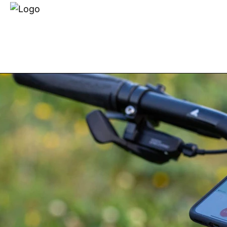
Händlersuche
Über uns
E-BIKES
FAHRRÄDER
ZUB