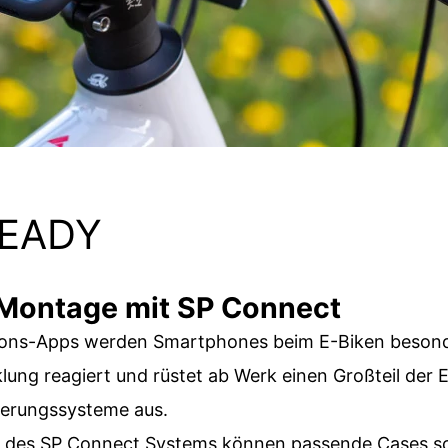
EADY
 Montage mit SP Connect
tions-Apps werden Smartphones beim E-Biken besond
klung reagiert und rüstet ab Werk einen Großteil der 
lterungssysteme aus.
e des SP Connect Systems können passende Cases sch