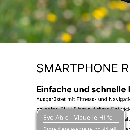
SMARTPHONE R
Einfache und schnelle
Ausgerüstet mit Fitness- und Naviga
beliebter. BULLS hat auf diese Entwic
Vorbereitung für eines der besten Ha
Über die integrierte Steuersatz-Kapp