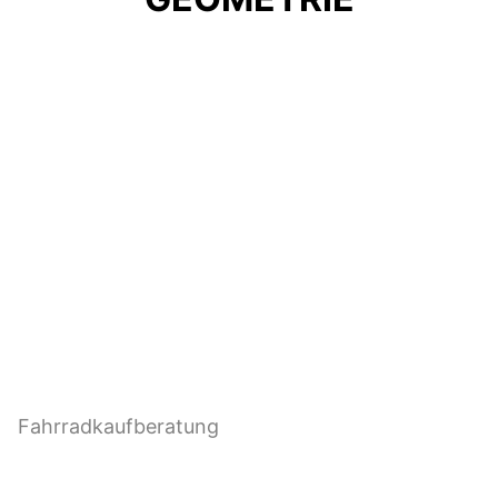
KAUFBERATUNG
Bereit für ein neues Bike, aber noch unsicher,
welche Rahmen- und Laufradgröße, welche
Rahmenform und Kategorie die richtige für dich
ist?
Dann lass uns dir helfen und schau bei unserer
Fahrradkaufberatung
vorbei!
ZUR FAHRRAD-KAUFBERATUNG