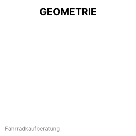
GEOMETRIE
KAUFBERATUNG
Bereit für ein neues Bike, aber noch unsicher,
welche Rahmen- und Laufradgröße, welche
Rahmenform und Kategorie die richtige für dich
ist?
Dann lass uns dir helfen und schau bei unserer
Fahrradkaufberatung
vorbei!