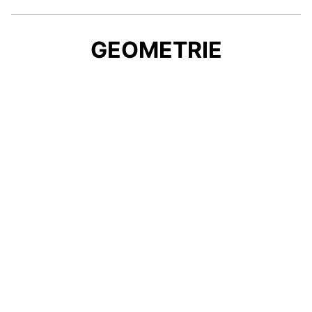
GEOMETRIE
KAUFBERATUNG
Bereit für ein neues Bike, aber noch unsicher,
welche Rahmen- und Laufradgröße, welche
Rahmenform und Kategorie die richtige für dich
ist?
Dann lass uns dir helfen und schau bei unserer