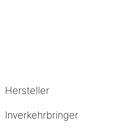
Der Fachhändler richtet dein neues Bike
vor Ort individuell ein und beantwortet
gerne deine Fragen
MEHR ERFAHREN
Hersteller
Inverkehrbringer