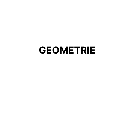
GEOMETRIE
KAUFBERATUNG
Bereit für ein neues Bike, aber noch unsicher,
welche Rahmen- und Laufradgröße, welche