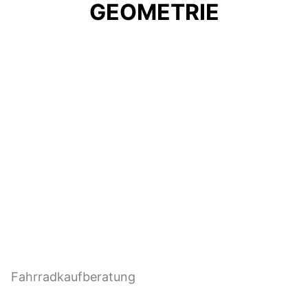
GEOMETRIE
KAUFBERATUNG
Bereit für ein neues Bike, aber noch unsicher,
welche Rahmen- und Laufradgröße, welche
Rahmenform und Kategorie die richtige für dich
ist?
Dann lass uns dir helfen und schau bei unserer
Fahrradkaufberatung
vorbei!