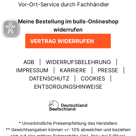
Vor-Ort-Service durch Fachhändler
Meine Bestellung im bulls-Onlineshop
widerrufen
VERTRAG WIDERRUFEN
AGB
|
WIDERRUFSBELEHRUNG
|
IMPRESSUM
|
KARRIERE
|
PRESSE
|
DATENSCHUTZ
|
COOKIES
|
ENTSORGUNGSHINWEISE
Deutschland
* Unverbindliche Preisempfehlung des Herstellers
** Gewichtsangaben können +/- 10% abweichen und beziehen
sich auf eine mittlere Rahmenhöhe (inkl. Akku bei E-Bikes)