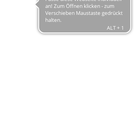
URBAN EVO
CITY UND MEHR
Im Urban EVO verschmelzen 
herausragenden Fahrerlebnis.
Bafang Motor und der leist
Unterstützung, die jeden Ta