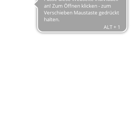
STURMVOGE
URBAN BEAUT
Mit minimalistischer Elegan
eine Ikone unter den Urban-
Generation des Bosch Perfo
und extrabreite Reifen sorg
innovativen MonkeyLink Kurv