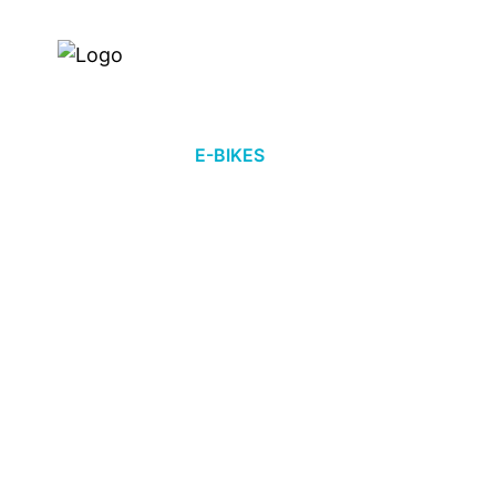
Händlersuche
Über uns
E-BIKES
FAHRRÄDER