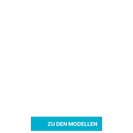
Bosch Performance Line CX
Gen5, breiten Schwalbe Reifen
und sportlicher Federung
Iconic EVO Belt mit
wartungsarmem Riemenatrieb
und Carbonrahmen
Vollgefedertes Iconic EVO FS
mit Mono-Link Swingarm
Technologie
ZU DEN MODELLEN