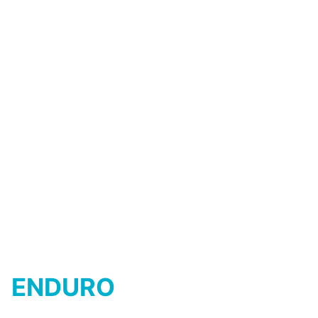
immer mit einem Grinsen im Gesicht
unterwegs; vom lässigen Singletrail
bis zu kernigen und verblockten
Trails. Dank optionalem Zubehör
wie der MonkeyLink Lichtanlage
oder dem Seitenständer bist du
sogar für den Alltag gerüstet.
ZU DEN BIKES
ENDURO