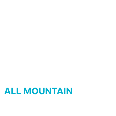
profilierte und großvolumige Reifen
sowie kraftvolle Bremsanlagen
sorgen für Sicherheit und Reserven
im Gelände. Trotzdem sind sie dank
optionalem Zubehör auch im Alltag
einsetzbar.
ZU DEN BIKES
ALL MOUNTAIN
140-150 mm Federweg