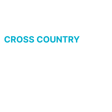
Anforderungen zu entwickeln.
CROSS COUNTRY
100-120 mm Federweg
Unsere E-Bikes der
Kategorie CROSS COUNTRY sind
Hardtails. Das heißt, nur an der
Front befindet sich eine Federgabel
mit 100 - 120 mm Federweg. Sie
sind damit etwas wartungsärmer