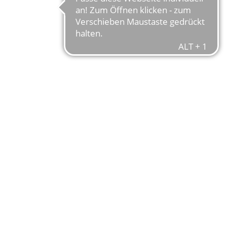
MO
DIE 
WEITERENTWICK