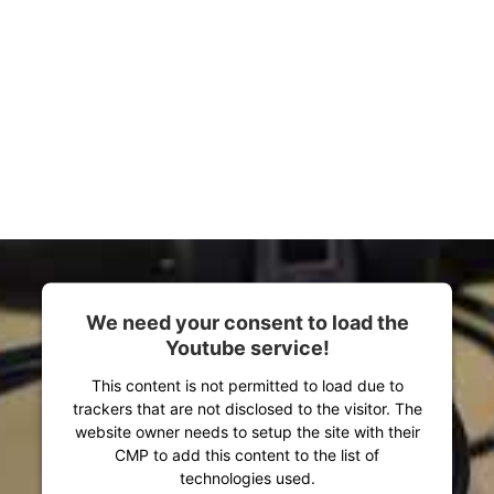
 direkt an der MonkeyLink 2.0 Schnittstelle montiert 
werden. Der Adapter eignet sich auch um bei E-Bike
eller es nicht ab Werk vorgesehen hat.
 sind ab Werk MonkeyLink 2.0 ready.
We need your consent to load the
Youtube service!
This content is not permitted to load due to
trackers that are not disclosed to the visitor. The
website owner needs to setup the site with their
CMP to add this content to the list of
technologies used.