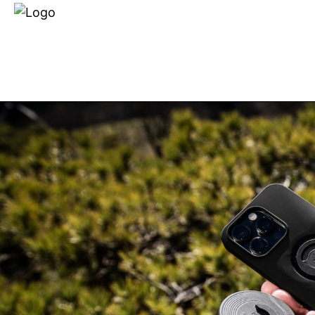
Händlersuche
Über uns
E-BIKES
FAHRRÄDER
TEC