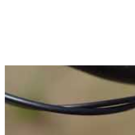
Das Bosch Intuvia 100 Display wird mittels Adapter
entsprechende Tour durch das Smartphone ersetzt 
Zentraldisplay nachzurüsten, auch wenn der Herst
Nahezu alle BULLS E-Bikes des Modelljahres 2025