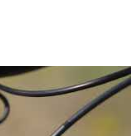
und kann, je nach Bedarf, spontan für die
s ohne jeglichen Montageaufwand ein Intuvia als