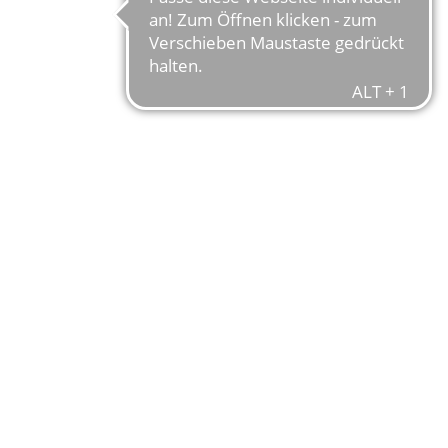
FAHRSPASS PU
Speziell entwickelt für Mou
du suchst. Die Geometrie d
Physiognomie zugeschnitten.
Überstandshöhe und sorgt da
die Erde kommt. Gemeinsam