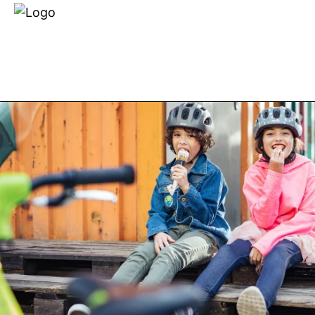
Händlersuche
Über uns
E-BIKES
FAHRRÄDER
TEC