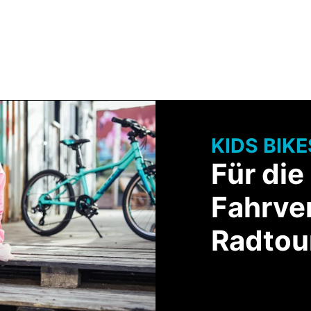
Team BULLS
HNOLOGIE
SERVICE & BERATUNG
KIDS BIKE
Für die
Fahrve
Radtour