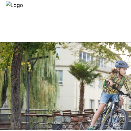
Händlersuche
Über uns
E-BIKES
FAHRRÄDER
TEC