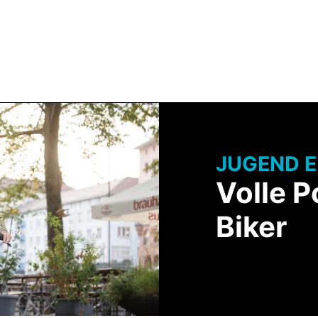
Team BULLS
HNOLOGIE
SERVICE & BERATUNG
JUGEND E
Volle P
Biker