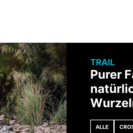
Team BULLS
HNOLOGIE
SERVICE & BERATUNG
TRAIL
Purer 
natürli
Wurzel
ALLE
CRO