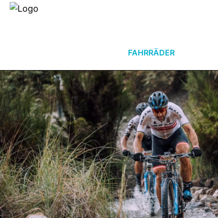
Händlersuche
Über uns
E-BIKES
FAHRRÄDER
TEC