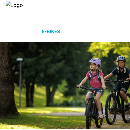
Händlersuche
Über uns
E-BIKES
FAHRRÄDER
TEC