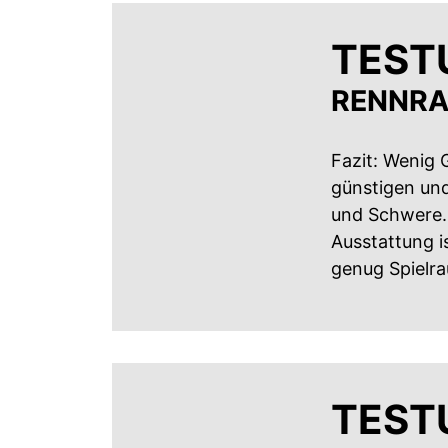
TESTU
RENNRA
Fazit: Wenig G
günstigen und
und Schwere. 
Ausstattung i
genug Spielr
TESTU