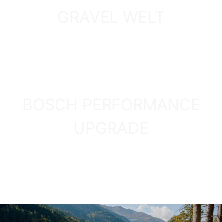
PREIS-LEISTUNGS-TIPP 2026
GRAVEL WELT
GRINDER 3
ZUM MODELL
ENTDECKEN
BOSCH PERFORMANCE
UPGRADE
MEHR INFOS