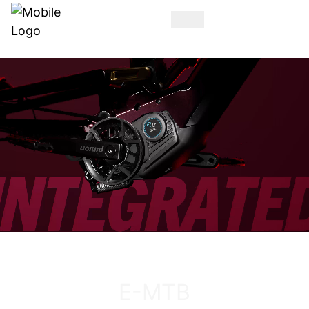
BULLS MY27 Highlights -
Jetzt auf Youtube
ENTDECKE DAS VUCA EVO AM
E-MTB