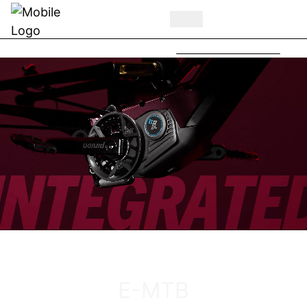
BULLS MY27 Highlights -
Jetzt auf Youtube
ENTDECKE DAS VUCA EVO AM
E-MTB