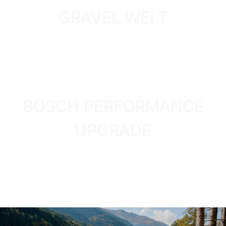
PREIS-LEISTUNGS-TIPP 2026
GRAVEL WELT
GRINDER 3
ZUM MODELL
ENTDECKEN
BOSCH PERFORMANCE
UPGRADE
MEHR INFOS